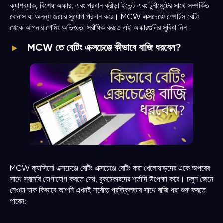
ক্যাশব্যাক, বিশেষ অফার, এবং প্রধান ক্রীড়া ইভেন্ট এবং টুর্নামেন্টের সাথে সম্পর্কিত
বোনাস যা অনন্য জয়ের সুযোগ প্রদান করে। MCW এক্সচেঞ্জে স্পোর্টস বেটিং
থেকে আপনার গেমিং অভিজ্ঞতা সর্বাধিক করতে এই অফারগুলির সুবিধা নিন।
MCW তে বেটিং এক্সচেঞ্জে কীভাবে বাজি ধরবেন?
MCW ক্যাসিনো এক্সচেঞ্জে বেটিং এক্সচেঞ্জে বেটিং করা খেলোয়াড়দের একে অপরের
সাথে সরাসরি যোগাযোগ করতে দেয়, বুকমেকারদের শর্তাদি উপেক্ষা করে। চলুন জেনে
নেওয়া যাক কিভাবে আপনি এখনই সর্বোচ্চ প্রতিকূলতার সাথে বাজি ধরা শুরু করতে
পারেন: