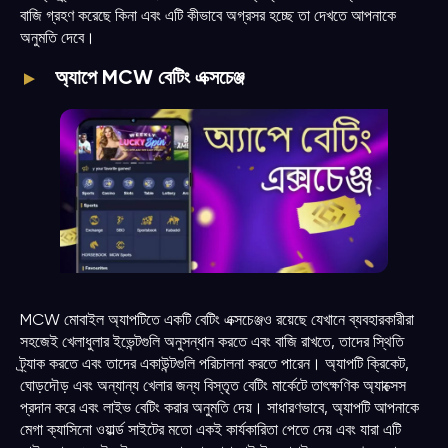
বাজি গ্রহণ করেছে কিনা এবং এটি কীভাবে অগ্রসর হচ্ছে তা দেখতে আপনাকে
অনুমতি দেবে।
অ্যাপে MCW বেটিং এক্সচেঞ্জ
MCW মোবাইল অ্যাপটিতে একটি বেটিং এক্সচেঞ্জও রয়েছে যেখানে ব্যবহারকারীরা
সহজেই খেলাধুলার ইভেন্টগুলি অনুসন্ধান করতে এবং বাজি রাখতে, তাদের স্থিতি
ট্র্যাক করতে এবং তাদের একাউন্টগুলি পরিচালনা করতে পারেন। অ্যাপটি ক্রিকেট,
ঘোড়দৌড় এবং অন্যান্য খেলার জন্য বিস্তৃত বেটিং মার্কেটে তাৎক্ষণিক অ্যাক্সেস
প্রদান করে এবং লাইভ বেটিং করার অনুমতি দেয়। সাধারণভাবে, অ্যাপটি আপনাকে
মেগা ক্যাসিনো ওয়ার্ল্ড সাইটের মতো একই কার্যকারিতা পেতে দেয় এবং যারা এটি