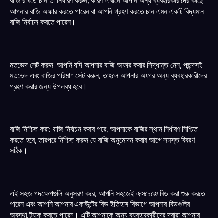
বাজি রাখতে চান তা নির্ধারণ করুন, কারণ এখানে আপনি অন্য ব্যবহারকারীদের কাছে
আপনার বাজি অফার করতে পারেন বা আপনি গ্রহণ করতে চান এমন একটি বিদ্যমান
বাজি নির্বাচন করতে পারেন।
মতভেদ সেট করুন: আপনি যদি আপনার বাজি অফার করার সিদ্ধান্ত নেন, পছন্দসই
মতভেদ এবং বাজির পরিমাণ সেট করুন, তাহলে আপনার অফার অন্য ব্যবহারকারীদের
গ্রহণ করার জন্য উপলব্ধ হবে।
বাজি নিশ্চিত করা: বাজি নির্বাচন করার পরে, আপনাকে বাজির স্থান নির্ধারণ নিশ্চিত
করতে হবে, তারপরে নিশ্চিত করুন যে বাজি অনুমোদন করার আগে সমস্ত বিবরণ
সঠিক।
এই সহজ পদক্ষেপগুলি অনুসরণ করে, আপনি সহজেই এক্সচেঞ্জে বিড করা শুরু করতে
পারেন এবং আপনি আপনার একাউন্টের বিড ইতিহাস বিভাগে আপনার বিডগুলির
অবস্থা ট্র্যাক করতে পারেন। এটি আপনাকে অন্য ব্যবহারকারীদের দ্বারা আপনার