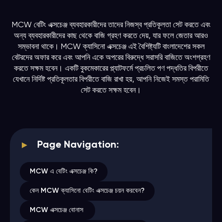
MCW বেটিং এক্সচেঞ্জ ব্যবহারকারীদের তাদের নিজস্ব প্রতিকূলতা সেট করতে এবং
অন্য ব্যবহারকারীদের কাছ থেকে বাজি গ্রহণ করতে দেয়, যার ফলে জেতার আরও
সম্ভাবনা থাকে। MCW ক্যাসিনো এক্সচেঞ্জ এই বৈশিষ্ট্যটি বাংলাদেশের সকল
বেটরদের অফার করে এবং আপনি একে অপরের বিরুদ্ধে সরাসরি বাজিতে অংশগ্রহণ
করতে সক্ষম হবেন। একটি বুকমেকারের প্ল্যাটফর্মে প্রচলিত পণ পদ্ধতির বিপরীতে
যেখানে নির্দিষ্ট প্রতিকূলতার বিপরীতে বাজি রাখা হয়, আপনি নিজেই সমস্ত পরামিতি
সেট করতে সক্ষম হবেন।
Page Navigation:
MCW এ বেটিং এক্সচেঞ্জ কি?
কেন MCW ক্যাসিনো বেটিং এক্সচেঞ্জ চয়ন করবেন?
MCW এক্সচেঞ্জ বোনাস