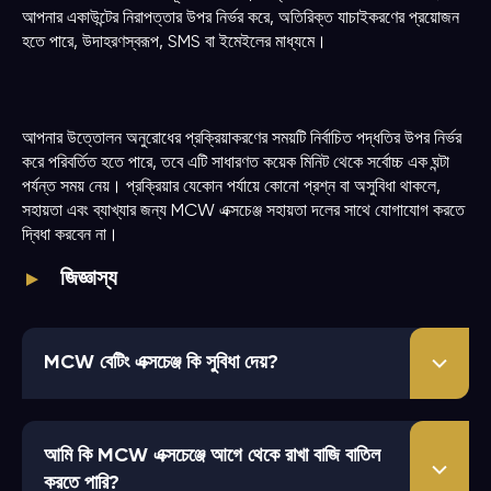
আপনার একাউন্টের নিরাপত্তার উপর নির্ভর করে, অতিরিক্ত যাচাইকরণের প্রয়োজন
হতে পারে, উদাহরণস্বরূপ, SMS বা ইমেইলের মাধ্যমে।
আপনার উত্তোলন অনুরোধের প্রক্রিয়াকরণের সময়টি নির্বাচিত পদ্ধতির উপর নির্ভর
করে পরিবর্তিত হতে পারে, তবে এটি সাধারণত কয়েক মিনিট থেকে সর্বোচ্চ এক ঘন্টা
পর্যন্ত সময় নেয়। প্রক্রিয়ার যেকোন পর্যায়ে কোনো প্রশ্ন বা অসুবিধা থাকলে,
সহায়তা এবং ব্যাখ্যার জন্য MCW এক্সচেঞ্জ সহায়তা দলের সাথে যোগাযোগ করতে
দ্বিধা করবেন না।
জিজ্ঞাস্য
MCW বেটিং এক্সচেঞ্জ কি সুবিধা দেয়?
আমি কি MCW এক্সচেঞ্জে আগে থেকে রাখা বাজি বাতিল
করতে পারি?