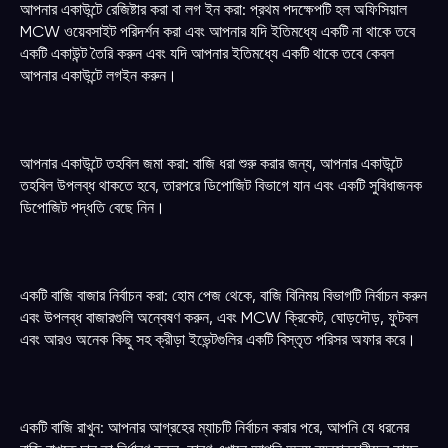
আপনার একাউন্টে রেজিষ্টার করা বা লগ ইন করা: প্রথম পদক্ষেপটি হল অফিসিয়াল
MCW ওয়েবসাইট পরিদর্শন করা এবং আপনার যদি ইতিমধ্যে একটি না থাকে তবে
একটি একাউন্ট তৈরি করুন এবং যদি আপনার ইতিমধ্যে একটি থাকে তবে কেবল
আপনার একাউন্টে লগইন করুন।
আপনার একাউন্টে তহবিল জমা করা: বাজি ধরা শুরু করার জন্য, আপনার একাউন্টে
তহবিল উপলব্ধ থাকতে হবে, তারপরে ডিপোজিট বিভাগে যান এবং একটি সুবিধাজনক
ডিপোজিট পদ্ধতি বেছে নিন।
একটি বাজি বাজার নির্বাচন করা: হোম পেজ থেকে, বাজি বিনিময় বিভাগটি নির্বাচন করুন
এবং উপলব্ধ বাজারগুলি অন্বেষণ করুন, এবং MCW ক্রিকেট, ঘোড়দৌড়, ফুটবল
এবং আরও অনেক কিছু সহ ক্রীড়া ইভেন্টগুলির একটি বিস্তৃত পরিসর অফার করে।
একটি বাজি রাখুন: আপনার আগ্রহের ম্যাচটি নির্বাচন করার পরে, আপনি যে ধরনের