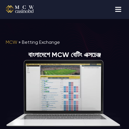
MCW
»
Betting Exchange
বাংলাদেশে MCW বেটিং এক্সচেঞ্জ