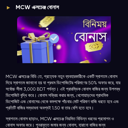
MCW এক্সচেঞ্জ বোনাস
MCW এক্সচেঞ্জ বিডি তে, প্রত্যেক নতুন ব্যবহারকারীকে একটি স্বাগতম বোনাস
দিয়ে স্বাগতম জানানো হয় যা প্রথম ডিপোজিটের পরিমাণের 50% অফার করে, যার
সর্বোচ্চ সীমা 3,000 BDT পর্যন্ত। এই প্রারম্ভিক বোনাস বাজির জন্য উপলব্ধ
ডিপোজিট বৃদ্ধি করে। বোনাস সক্রিয় করার জন্য, খেলোয়াড়দের প্রাথমিক
ডিপোজিট এবং বোনাসের থেকে কমপক্ষে পাঁচবার মোট পরিমাণ বাজি ধরতে হবে এবং
প্রতিটি বাজির সম্ভাবনা অবশ্যই 1.50 বা তার বেশি হতে হবে।
স্বাগতম বোনাস ছাড়াও, MCW এক্সচেঞ্জ নিয়মিত বিভিন্ন ধরনের প্রমোশন ও
বোনাস অফার করে। পুনরাবৃত্ত জমার জন্য বোনাস, হারানো বাজির জন্য