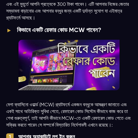
এবং এই মুহূর্তে আপনি প্রত্যেকে 300 টাকা পাবেন। এটি আপনার নিজের জেতার
সম্ভাবনা বাড়ানোর এবং আপনার বন্ধুর জন্য একটি দুর্দান্ত সুযোগ যা এইমাত্র
প্ল্যাটফর্মে আসছে।
কিভাবে একটি রেফার কোড MCW পাবেন?
মেগা ক্যাসিনো ওয়ার্ল্ড (MCW) প্ল্যাটফর্মে একজন বন্ধুকে আমন্ত্রণ জানাতে এবং
একই সাথে অতিরিক্ত সুবিধা পেতে, রেফারেল কোড সিস্টেম কীভাবে কাজ করে তা
শেখা গুরুত্বপূর্ণ, তাই আপনি কীভাবে MCW-তে একটি রেফারেল কোড পেতে এবং
সক্রিয় করতে পারেন সে সম্পর্কে বিস্তারিত নির্দেশাবলী এখানে রয়েছে।:
1
আপনার অ্যাকাউন্টে লগ ইন করুন