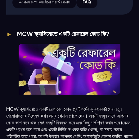
অন্যান্য মেগা ক্যাসিনো ওয়ার্ল্ড বোনাস
FAQ
MCW ক্যাসিনোতে একটি রেফারেল কোড কি?
MCW ক্যাসিনোতে একটি রেফারেল কোড প্ল্যাটফর্মের ব্যবহারকারীদের নতুন
খেলোয়াড়দের উল্লেখ করার জন্য বোনাস পেতে দেয়। একটি বন্ধুর সাথে আপনার
কোড ভাগ করে এবং সেই বন্ধুটি নিবন্ধন করে এবং কিছু শর্ত পূরণ করার পরে (যেমন,
একটি প্রথম জমা করে এবং একটি নির্দিষ্ট সংখ্যক বাজি খেলে), যা সময়ে সময়ে
পরিবর্তিত হতে পারে, আপনি উভয়ই আপনার গেমিং অ্যাকাউন্টে বোনাস তহবিল পাবেন