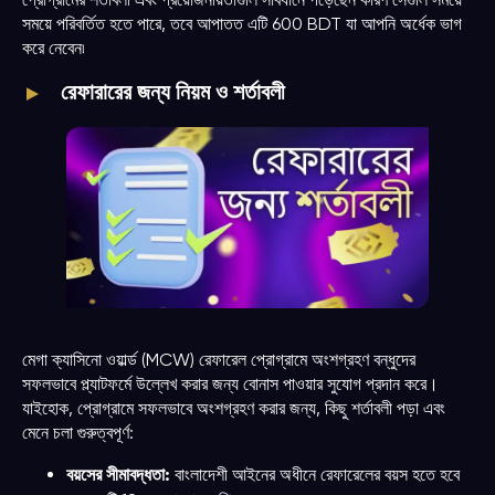
সময়ে পরিবর্তিত হতে পারে, তবে আপাতত এটি 600 BDT যা আপনি অর্ধেক ভাগ
করে নেবেন৷
রেফারারের জন্য নিয়ম ও শর্তাবলী
মেগা ক্যাসিনো ওয়ার্ল্ড (MCW) রেফারেল প্রোগ্রামে অংশগ্রহণ বন্ধুদের
সফলভাবে প্ল্যাটফর্মে উল্লেখ করার জন্য বোনাস পাওয়ার সুযোগ প্রদান করে।
যাইহোক, প্রোগ্রামে সফলভাবে অংশগ্রহণ করার জন্য, কিছু শর্তাবলী পড়া এবং
মেনে চলা গুরুত্বপূর্ণ:
বাংলাদেশী আইনের অধীনে রেফারেলের বয়স হতে হবে
বয়সের সীমাবদ্ধতা: