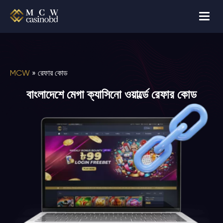
MCW
»
রেফার কোড
বাংলাদেশে মেগা ক্যাসিনো ওয়ার্ল্ডে রেফার কোড